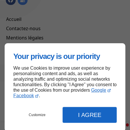
Accueil
Contactez-nous
Mentions légales
Plan du site
Your privacy is our priority
We use Cookies to improve user experience by
Haut de page
personalising content and ads, as well as
analyzing traffic and optimizing social networks
functionalities. By clicking "I Agree" you consent to
the use of Cookies from our providers
Google
Facebook
.
I AGREE
Customize