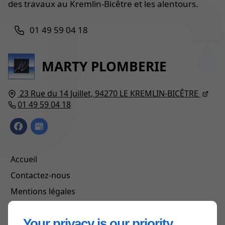
des travaux au Kremlin-Bicêtre et les alentours.
01 49 59 04 18
MARTY PLOMBERIE
23 Rue du 14 Juillet,
94270
LE KREMLIN-BICÊTRE
01 49 59 04 18
Accueil
Contactez-nous
Mentions légales
Plan du site
Your privacy is our priority