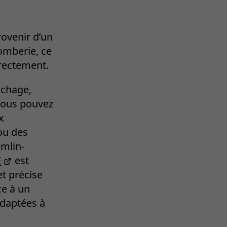
ovenir d’un
omberie, ce
rectement.
uchage,
 vous pouvez
x
 ou des
emlin-
E
est
et précise
ce à un
adaptées à