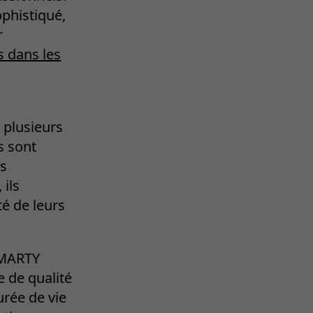
ophistiqué,
r
s dans les
 plusieurs
s sont
ns
 ils
té de leurs
 MARTY
 de qualité
urée de vie