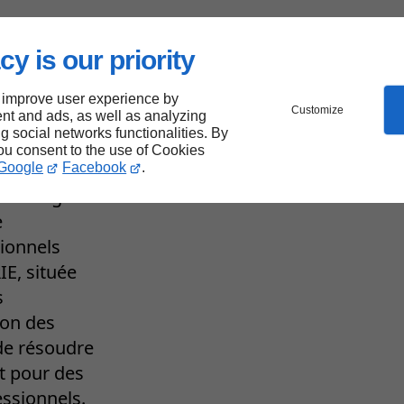
s
cy is our priority
 improve user experience by
Customize
nt and ads, as well as analyzing
ng social networks functionalities. By
you consent to the use of Cookies
Google
Facebook
.
ent malgré
e
sionnels
IE, située
s
ion des
 de résoudre
t pour des
essionnels.