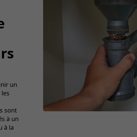
e
rs
nir un
 les
s sont
és à un
 à la