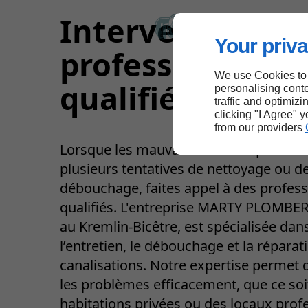
Intervention de
Your priva
professionnels
We use Cookies to
qualifiés
personalising conte
traffic and optimizi
clicking "I Agree" 
from our providers
Lorsque les mauvaises odeurs persist
plusieurs tentatives de nettoyage ou d
débouchage, faites appel à des profes
qualifiés. L'entreprise MARTY PLOMBER
au Kremlin-Bicêtre, est spécialisée dan
l’entretien, le débouchage et la réparat
canalisations. Notre expertise permet
les problèmes efficacement, que ce soi
habitations privées ou des locaux prof